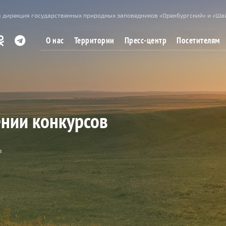
 дирекция государственных природных заповедников «Оренбургский» и «Ша
О нас
Территории
Пресс-центр
Посетителям
нии конкурсов
в