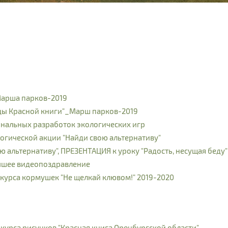
Марша парков-2019
цы Красной книги"_Марш парков-2019
нальных разработок экологических игр
гической акции "Найди свою альтернативу"
ю альтернативу", ПРЕЗЕНТАЦИЯ к уроку "Радость, несущая беду"
чшее видеопоздравление
урса кормушек "Не щелкай клювом!" 2019-2020
урса рисунков "Красная книга Оренбургской области"