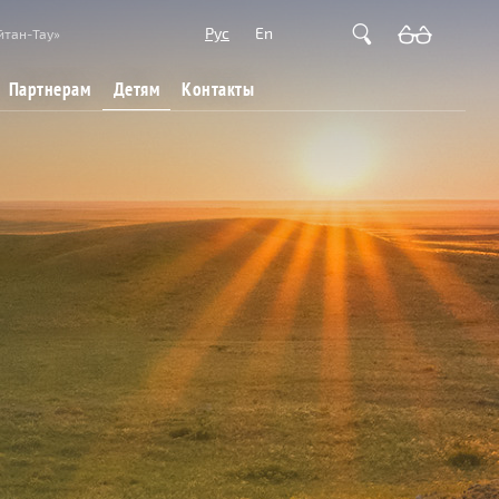
Рус
En
йтан-Тау»
Детям
Партнерам
Контакты