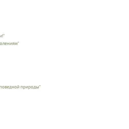
и!"
колениям"
аповедной природы"