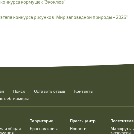
конкурса кормушек "Экоклюв"
тапа конкурса рисунков "Мир заповедной природы - 2026"
ая
Поиск
Оставить отзыв
Контакты
йн веб-камеры
Территории
Пресс-центр
Посетител
ия и общая
Красная книга
Новости
Маршруты 
рмация
экскурсии