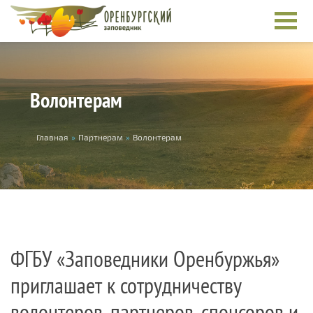
Перейти к основному содержанию
Волонтерам
Вы здесь
Главная
»
Партнерам
»
Волонтерам
ФГБУ «Заповедники Оренбуржья»
приглашает к сотрудничеству
волонтеров, партнеров, спонсоров и