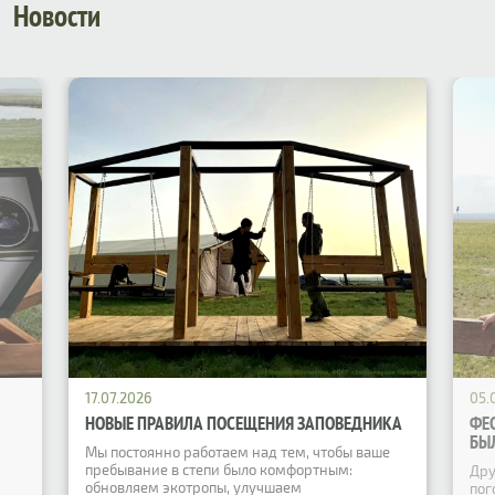
Новости
17.07.2026
05.
НОВЫЕ ПРАВИЛА ПОСЕЩЕНИЯ ЗАПОВЕДНИКА
ФЕ
БЫ
Мы постоянно работаем над тем, чтобы ваше
пребывание в степи было комфортным:
Дру
обновляем экотропы, улучшаем
пог