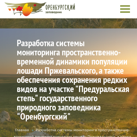
Разработка системы
мониторинга пространственно-
временной динамики популяции
лошади Пржевальского, а также
обеспечения сохранения редких
видов на участке "Предуральская
степь" государственного
природного заповедника
"Оренбургский"
Вы
Главная
»
Разработка системы мониторинга пространственно-
временной динамики популяции лошади Пржевальского, а также