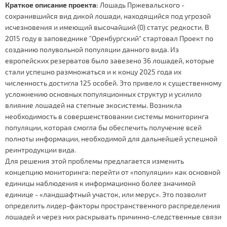
Краткое описание проекта:
Лошадь Пржевальского -
сохранившийся вид дикой лошади, находящийся под угрозой
исчезновения и имеющий высочайший (0) статус редкости. В
2015 году в заповеднике "Оренбургский" стартовал Проект по
созданию полувольной популяции данного вида. Из
европейских резерватов было завезено 36 лошадей, которые
стали успешно размножаться и к концу 2025 года их
численность достигла 125 особей. Это привело к существенному
усложнению основных популяционных структур и усилило
влияние лошадей на степные экосистемы. Возникла
необходимость в совершенствовании системы мониторинга
популяции, которая смогла бы обеспечить получение всей
полноты информации, необходимой для дальнейшей успешной
реинтродукции вида.
Для решения этой проблемы предлагается изменить
концепцию мониторинга: перейти от «популяции» как основной
единицы наблюдения к информационно более значимой
единице - «ландшафтный участок, или мерус». Это позволит
определить лидер-факторы пространственного распределения
лошадей и через них раскрывать причинно-следственные связи