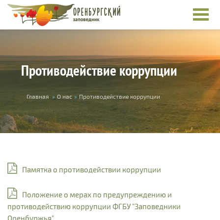
Перейти к основному содержанию
Противодействие коррупции
Вы здесь
Главная
»
О нас
»
Противодействие коррупции
Памятка о противодействии коррупции
Положение о мерах по предупреждению и
противодействию коррупции ФГБУ "Заповедники
Оренбуржья"