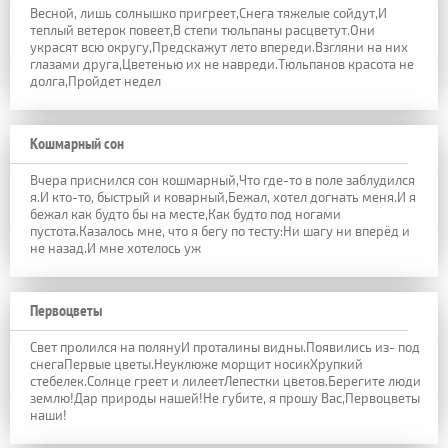
Весной, лишь солнышко пригреет,Снега тяжелые сойдут,И
теплый ветерок повеет,В степи тюльпаны расцветут.Они
украсят всю округу,Предскажут лето впереди.Взгляни на них
глазами друга,Цветенью их не навреди.Тюльпанов красота не
долга,Пройдет недел
Кошмарный сон
Вчера приснился сон кошмарный,Что где-то в поле заблудился
я.И кто-то, быстрый и коварный,Бежал, хотел догнать меня.И я
бежал как будто бы на месте,Как будто под ногами
пустота.Казалось мне, что я бегу по тесту:Ни шагу ни вперёд и
не назад.И мне хотелось уж
Первоцветы
Свет пролился на полянуИ проталины видны.Появились из- под
снегаПервые цветы.Неуклюже морщит носикХрупкий
стебелек.Солнце греет и лилеетЛепестки цветов.Берегите люди
землю!Дар природы нашей!Не губите, я прошу Вас,Первоцветы
наши!