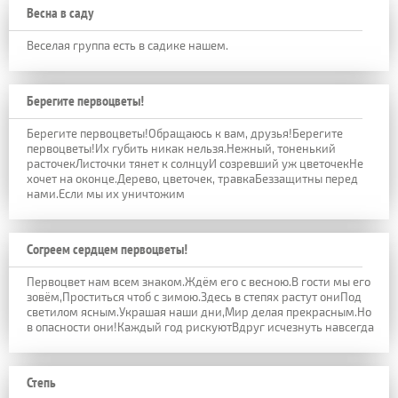
Весна в саду
Веселая группа есть в садике нашем.
Берегите первоцветы!
Берегите первоцветы!Обращаюсь к вам, друзья!Берегите
первоцветы!Их губить никак нельзя.Нежный, тоненький
расточекЛисточки тянет к солнцуИ созревший уж цветочекНе
хочет на оконце.Дерево, цветочек, травкаБеззащитны перед
нами.Если мы их уничтожим
Согреем сердцем первоцветы!
Первоцвет нам всем знаком.Ждём его с весною.В гости мы его
зовём,Проститься чтоб с зимою.Здесь в степях растут ониПод
светилом ясным.Украшая наши дни,Мир делая прекрасным.Но
в опасности они!Каждый год рискуютВдруг исчезнуть навсегда
Степь