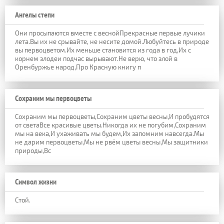
Ангелы степи
Они просыпаются вместе с веснойПрекрасные первые лучики
лета.Вы их не срывайте, не несите домой.Любуйтесь в природе
вы первоцветом.Их меньше становится из года в год,Их с
корнем злодеи подчас вырывают.Не верю, что злой в
Оренбуржье народ,Про Красную книгу п
Сохраним мы первоцветы
Сохраним мы первоцветы,Сохраним цветы весны,И пробудятся
от светаВсе красивые цветы.Никогда их не погубим,Сохраним
мы на века,И ухаживать мы будем,Их запомним навсегда.Мы
не дарим первоцветы,Мы не рвём цветы весны,Мы защитники
природы,Вс
Символ жизни
Стой.