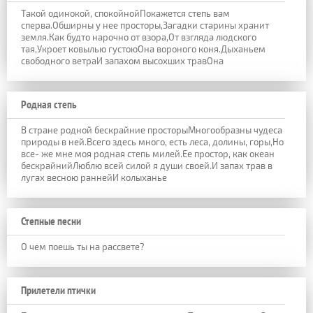
Такой одинокой, спокойнойПокажется степь вам
сперва.Обширны у нее просторы,Загадки старины хранит
земля.Как будто нарочно от взора,От взгляда людского
тая,Укроет ковылью густоюОна вороного коня.Дыханьем
свободного ветраИ запахом высохших травОна
Родная степь
В стране родной бескрайние просторыМногообразны чудеса
природы в ней.Всего здесь много, есть леса, долины, горы,Но
все- же мне моя родная степь милей.Ее простор, как океан
бескрайнийЛюблю всей силой я души своей.И запах трав в
лугах весною раннейИ колыханье
Степные песни
О чем поешь ты на рассвете?
Прилетели птички