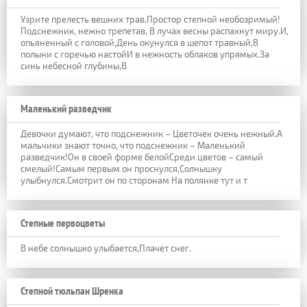
Узрите прелесть вешних трав,Простор степной необозримый!
Подснежник, нежно трепетав, В лучах весны распахнут миру.И,
опьяненный с головой,День окунулся в шепот травный,В
полыни с горечью настойИ в нежность облаков упрямых.За
синь небесной глубины,В
Маленький разведчик
Девочки думают, что подснежник – Цветочек очень нежный.А
мальчики знают точно, что подснежник – Маленький
разведчик!Он в своей форме белойСреди цветов – самый
смелый!Самым первым он проснулся,Солнышку
улыбнулся.Смотрит он по сторонам На полянке тут и т
Степные первоцветы
В небе солнышко улыбается,Плачет снег.
Степной тюльпан Шренка