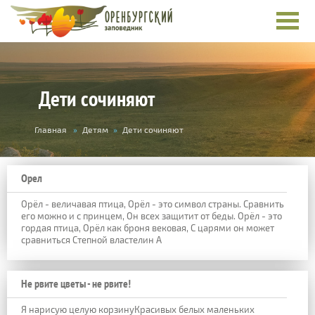
Дети сочиняют
Вы
Главная
»
Детям
»
Дети сочиняют
здесь
Орел
Орёл - величавая птица, Орёл - это символ страны. Сравнить
его можно и с принцем, Он всех защитит от беды. Орёл - это
гордая птица, Орёл как броня вековая, С царями он может
сравниться Степной властелин А
Не рвите цветы - не рвите!
Я нарисую целую корзинуКрасивых белых маленьких