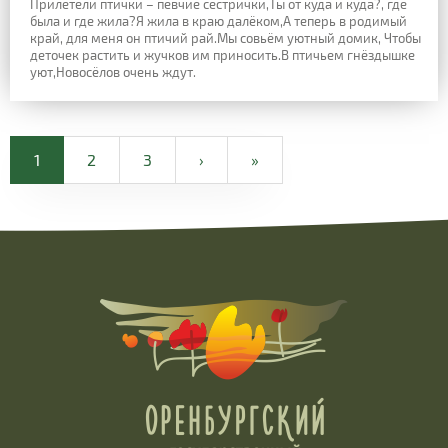
Прилетели птички – певчие сестрички,Ты от куда и куда?, где
была и где жила?Я жила в краю далёком,А теперь в родимый
край, для меня он птичий рай.Мы совьём уютный домик, Чтобы
деточек растить и жучков им приносить.В птичьем гнёздышке
уют,Новосёлов очень ждут.
1
2
3
›
»