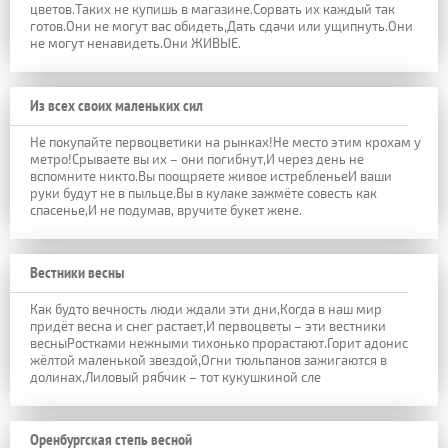
цветов.Таких не купишь в магазине.Сорвать их каждый так
готов.Они не могут вас обидеть,Дать сдачи или ущипнуть.Они
не могут ненавидеть.Они ЖИВЫЕ.
Из всех своих маленьких сил
Не покупайте первоцветики на рынках!Не место этим крохам у
метро!Срываете вы их – они погибнут,И через день не
вспомните никто.Вы поощряете живое истребленьеИ ваши
руки будут не в пыльце.Вы в кулаке зажмёте совесть как
спасенье,И не подумав, вручите букет жене.
Вестники весны
Как будто вечность люди ждали эти дни,Когда в наш мир
придёт весна и снег растает,И первоцветы – эти вестники
весныРостками нежными тихонько прорастают.Горит адонис
жёлтой маленькой звездой,Огни тюльпанов зажигаются в
долинах,Лиловый рябчик – тот кукушкиной сле
Оренбургская степь весной