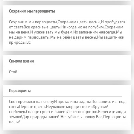
Сохраним мы первоцветы
Сохраним мы первоцветы,Сохраним цветы весны,И пробудятся
от светаВсе красивые цветы.Никогда их не погубим,Сохраним
мы на века,И ухаживать мы будем,Их запомним навсегда.Мы
не дарим первоцветы,Мы не рвём цветы весны,Мы защитники
природы,Вс
Символ жизни
Стой.
Первоцветы
Свет пролился на полянуИ проталины видны.Появились из- под
снегаПервые цветы.Неуклюже морщит носикХрупкий
стебелек.Солнце греет и лилеетЛепестки цветов.Берегите люди
землю!Дар природы нашей!Не губите, я прошу Вас,Первоцветы
наши!