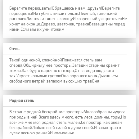
Берегите первоцветы!Обращаюсь к вам, друзья!Берегите
первоцветы!Их губить никак нельзя.Нежный, тоненький
расточекЛисточки тянет к солнцуИ созревший уж цветочекНе
хочет на оконце.Дерево, цветочек, травкаБеззащитны перед
нами.Если мы их уничтожим
Степь
Такой одинокой, спокойнойПокажется степь вам
сперва.Обширны у нее просторы,Загадки старины хранит
земля.Как будто нарочно от взора,От взгляда людского
тая,Укроет ковылью густоюОна вороного коня.Дыханьем
свободного ветраИ запахом высохших травОна
Родная степь
В стране родной бескрайние просторыМногообразны чудеса
природы в ней.Всего здесь много, есть леса, долины, горы,Но
все- же мне моя родная степь милей.Ее простор, как океан
бескрайнийЛюблю всей силой я души своей.И запах трав в
лугах весною раннейИ колыханье