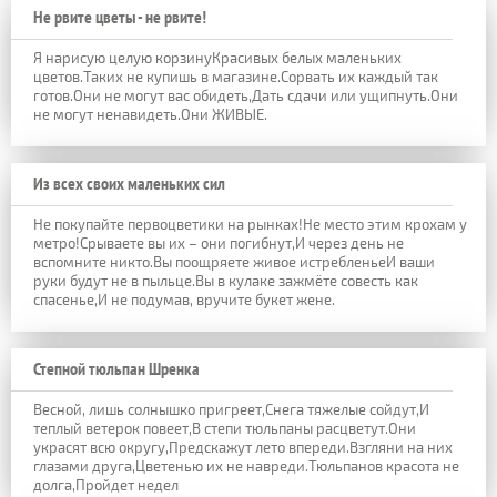
Не рвите цветы - не рвите!
Я нарисую целую корзинуКрасивых белых маленьких
цветов.Таких не купишь в магазине.Сорвать их каждый так
готов.Они не могут вас обидеть,Дать сдачи или ущипнуть.Они
не могут ненавидеть.Они ЖИВЫЕ.
Из всех своих маленьких сил
Не покупайте первоцветики на рынках!Не место этим крохам у
метро!Срываете вы их – они погибнут,И через день не
вспомните никто.Вы поощряете живое истребленьеИ ваши
руки будут не в пыльце.Вы в кулаке зажмёте совесть как
спасенье,И не подумав, вручите букет жене.
Степной тюльпан Шренка
Весной, лишь солнышко пригреет,Снега тяжелые сойдут,И
теплый ветерок повеет,В степи тюльпаны расцветут.Они
украсят всю округу,Предскажут лето впереди.Взгляни на них
глазами друга,Цветенью их не навреди.Тюльпанов красота не
долга,Пройдет недел