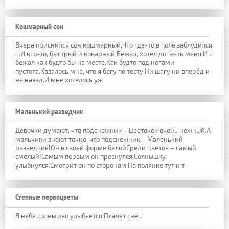
Кошмарный сон
Вчера приснился сон кошмарный,Что где-то в поле заблудился
я.И кто-то, быстрый и коварный,Бежал, хотел догнать меня.И я
бежал как будто бы на месте,Как будто под ногами
пустота.Казалось мне, что я бегу по тесту:Ни шагу ни вперёд и
не назад.И мне хотелось уж
Маленький разведчик
Девочки думают, что подснежник – Цветочек очень нежный.А
мальчики знают точно, что подснежник – Маленький
разведчик!Он в своей форме белойСреди цветов – самый
смелый!Самым первым он проснулся,Солнышку
улыбнулся.Смотрит он по сторонам На полянке тут и т
Степные первоцветы
В небе солнышко улыбается,Плачет снег.