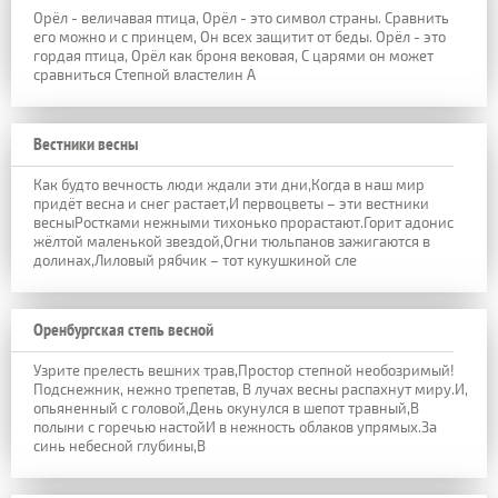
Орёл - величавая птица, Орёл - это символ страны. Сравнить
его можно и с принцем, Он всех защитит от беды. Орёл - это
гордая птица, Орёл как броня вековая, С царями он может
сравниться Степной властелин А
Вестники весны
Как будто вечность люди ждали эти дни,Когда в наш мир
придёт весна и снег растает,И первоцветы – эти вестники
весныРостками нежными тихонько прорастают.Горит адонис
жёлтой маленькой звездой,Огни тюльпанов зажигаются в
долинах,Лиловый рябчик – тот кукушкиной сле
Оренбургская степь весной
Узрите прелесть вешних трав,Простор степной необозримый!
Подснежник, нежно трепетав, В лучах весны распахнут миру.И,
опьяненный с головой,День окунулся в шепот травный,В
полыни с горечью настойИ в нежность облаков упрямых.За
синь небесной глубины,В