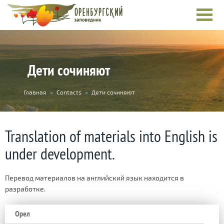
Дети сочиняют
You
Главная
»
Contacts
»
Дети сочиняют
are
here
Translation of materials into English is
under development.
Перевод материалов на английский язык находится в
разработке.
Орел