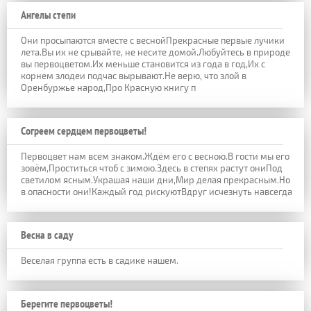
Ангелы степи
Они просыпаются вместе с веснойПрекрасные первые лучики
лета.Вы их не срывайте, не несите домой.Любуйтесь в природе
вы первоцветом.Их меньше становится из года в год,Их с
корнем злодеи подчас вырывают.Не верю, что злой в
Оренбуржье народ,Про Красную книгу п
Согреем сердцем первоцветы!
Первоцвет нам всем знаком.Ждём его с весною.В гости мы его
зовём,Проститься чтоб с зимою.Здесь в степях растут ониПод
светилом ясным.Украшая наши дни,Мир делая прекрасным.Но
в опасности они!Каждый год рискуютВдруг исчезнуть навсегда
Весна в саду
Веселая группа есть в садике нашем.
Берегите первоцветы!