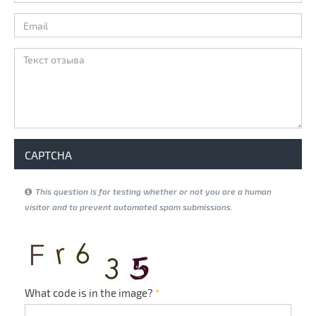
ФИО
*
Email
*
Текст отзыва
*
CAPTCHA
This question is for testing whether or not you are a human
visitor and to prevent automated spam submissions.
What code is in the image?
*