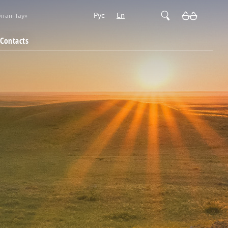
Рус
En
йтан-Тау»
Contacts