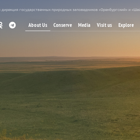
 дирекция государственных природных заповедников «Оренбургский» и «Ша
About Us
Conserve
Media
Visit us
Explore