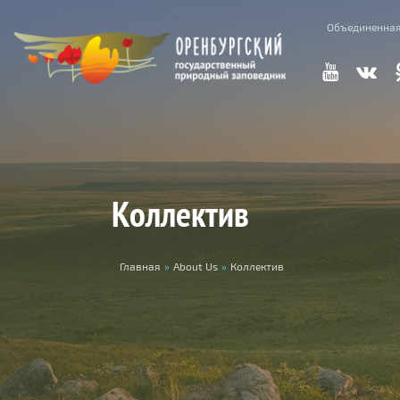
Skip to main content
Объединенная
Коллектив
You are here
Главная
»
About Us
»
Коллектив