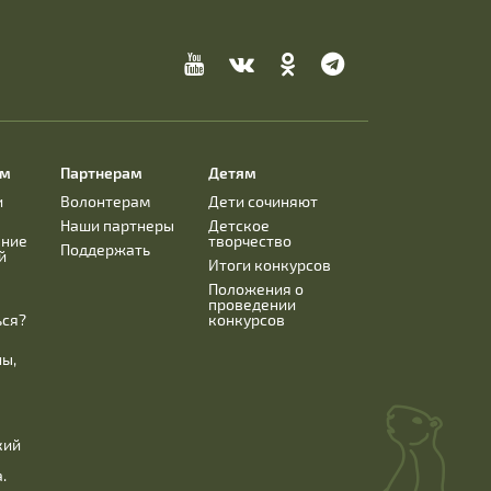
ям
Партнерам
Детям
и
Волонтерам
Дети сочиняют
Наши партнеры
Детское
ание
творчество
Поддержать
й
Итоги конкурсов
Положения о
проведении
ься?
конкурсов
ны,
кий
.