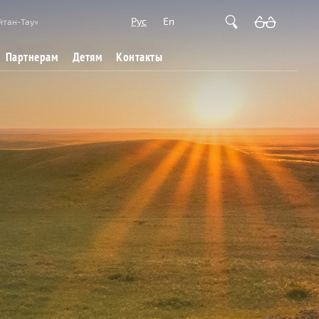
Рус
En
йтан-Тау»
Партнерам
Детям
Контакты