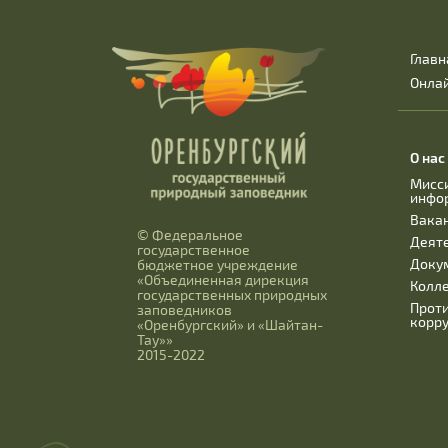
Главн
Онла
О нас
Мисс
инфо
Вака
© Федеральное
Деят
государственное
Доку
бюджетное учреждение
«Объединенная дирекция
Колл
государственных природных
Прот
заповедников
корр
«Оренбургский» и «Шайтан-
Тау»»
2015-2022