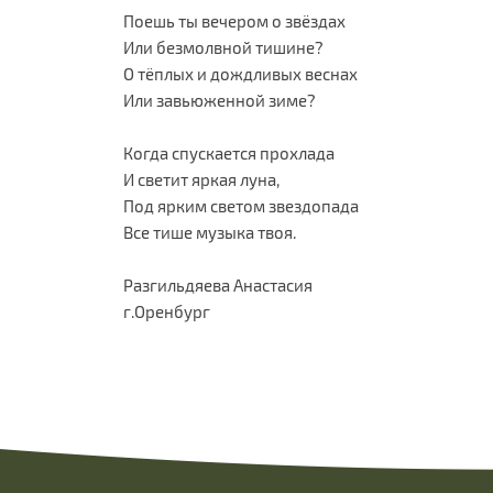
Поешь ты вечером о звёздах
Или безмолвной тишине?
О тёплых и дождливых веснах
Или завьюженной зиме?
Когда спускается прохлада
И светит яркая луна,
Под ярким светом звездопада
Все тише музыка твоя.
Разгильдяева Анастасия
г.Оренбург