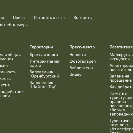
ая
Поиск
Оставить отзыв
Контакты
йн веб-камеры
Территории
Пресс-центр
Посетител
ия и общая
Красная книга
Новости
Маршруты 
рмация
экскурсии
Интерактивная
Фотогалерея
нсии
карта
Анкетиров
Библиотека
посетителе
ельность
Заповедник
Видео
"Оренбургский"
Заявка на
менты
посещение
Заповедник
ектив
"Шайтан-Тау"
Как добрат
иводействие
Памятка
упции
туристу: це
правила
посещения,
сборы в
заповедник
Туристичес
комплекс
«Атмосфера
Степь»