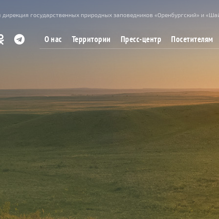
 дирекция государственных природных заповедников «Оренбургский» и «Ша
О нас
Территории
Пресс-центр
Посетителям