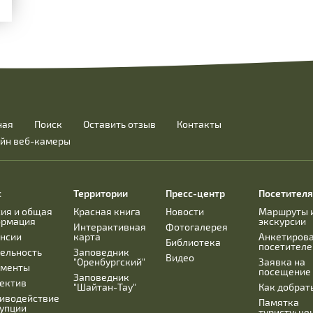
ная
Поиск
Оставить отзыв
Контакты
йн веб-камеры
с
Территории
Пресс-центр
Посетител
ия и общая
Красная книга
Новости
Маршруты 
ормация
экскурсии
Интерактивная
Фотогалерея
нсии
карта
Анкетиров
Библиотека
посетителе
ельность
Заповедник
Видео
"Оренбургский"
Заявка на
ументы
посещение
Заповедник
ектив
"Шайтан-Тау"
Как добрат
иводействие
Памятка
упции
туристу: це