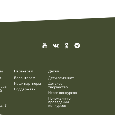
ям
Партнерам
Детям
и
Волонтерам
Дети сочиняют
Наши партнеры
Детское
ание
творчество
Поддержать
й
Итоги конкурсов
Положения о
проведении
ься?
конкурсов
ны,