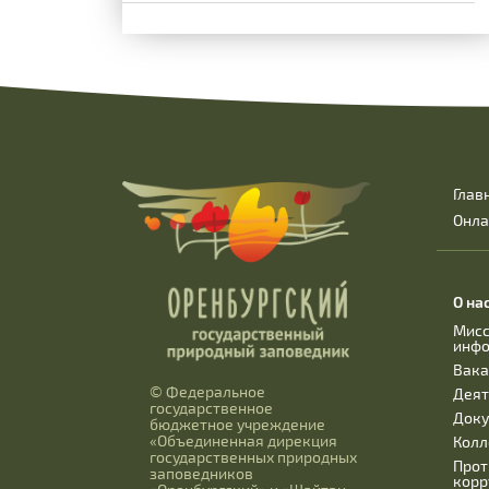
Глав
Онла
О на
Мисс
инф
Вака
© Федеральное
Деят
государственное
Док
бюджетное учреждение
«Объединенная дирекция
Колл
государственных природных
Прот
заповедников
корр