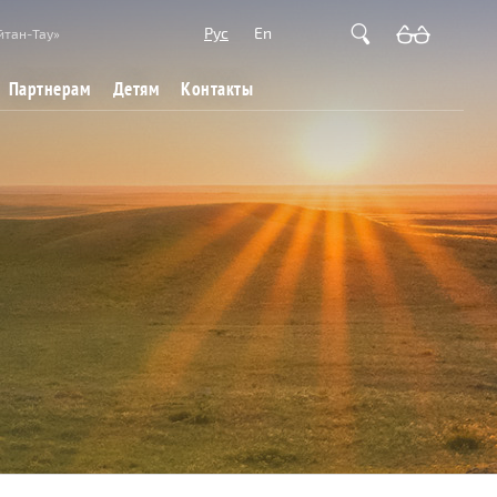
Рус
En
йтан-Тау»
Партнерам
Детям
Контакты