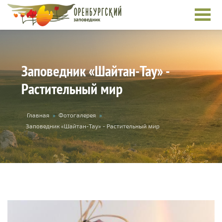
Перейти к основному содержанию
Заповедник «Шайтан-Тау» -
Растительный мир
Вы здесь
Главная
»
Фотогалерея
»
Заповедник «Шайтан-Тау» - Растительный мир