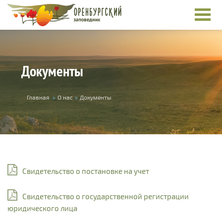
Перейти к основному содержанию
Документы
Вы здесь
Главная
»
О нас
»
Документы
Свидетельство о постановке на учет
Свидетельство о государственной регистрации
юридического лица