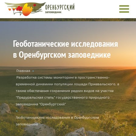
Перейти к основному содержанию
Геоботанические исследования
в Оренбургском заповеднике
Вы здесь
Главная
»
Разработка системы мониторинга пространственно-
временной динамики популяции лошади Пржевальского, а
также обеспечения сохранения редких видов на участке
"Предуральская степь" государственного природного
заповедника "Оренбургский"
»
Геоботанические исследования в Оренбургском
заповеднике