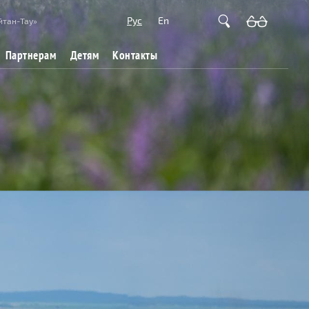
Рус
En
йтан-Тау»
Партнерам
Детям
Контакты