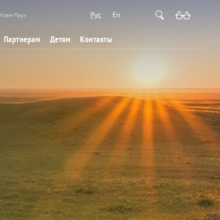
Рус
En
йтан-Тау»
Партнерам
Детям
Контакты