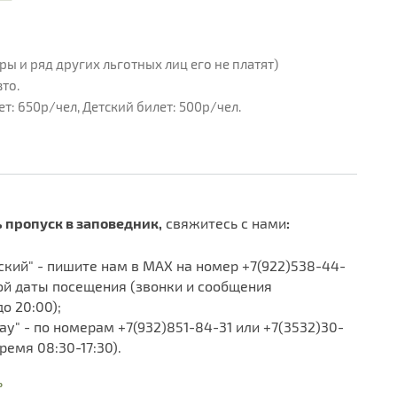
ры и ряд других льготных лиц его не платят)
то.
т: 650р/чел, Детский билет: 500р/чел.
 пропуск в заповедник,
свяжитесь с нами
:
ский" - пишите нам в MAX на номер +7(922)538-44-
мой даты посещения (звонки и сообщения
о 20:00);
у" - по номерам +7(932)851-84-31 или +7(3532)30-
ремя 08:30-17:30).
ь