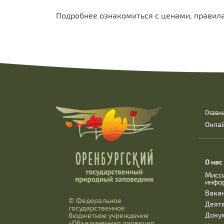
Подробнее ознакомиться с ценами, прави
Главн
Онла
О нас
Мисс
инфо
Вака
© Федеральное
Деят
государственное
Доку
бюджетное учреждение
«Объединенная дирекция