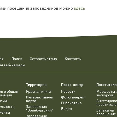
лами посещения заповедников можно
здесь
ая
Поиск
Оставить отзыв
Контакты
йн веб-камеры
Территории
Пресс-центр
Посетител
ия и общая
Красная книга
Новости
Маршруты 
рмация
экскурсии
Интерактивная
Фотогалерея
нсии
карта
Анкетиров
Библиотека
посетителе
ельность
Заповедник
Видео
"Оренбургский"
Заявка на
менты
посещение
Заповедник