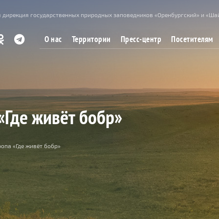
 дирекция государственных природных заповедников «Оренбургский» и «Ша
О нас
Территории
Пресс-центр
Посетителям
«Где живёт бобр»
ропа «Где живёт бобр»