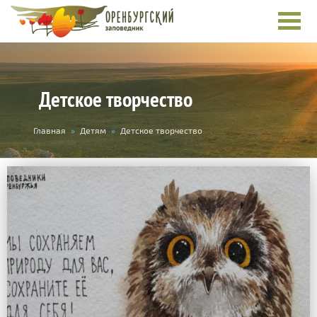
Детское творчество
Вы
Главная
»
Детям
»
Детское творчество
здесь