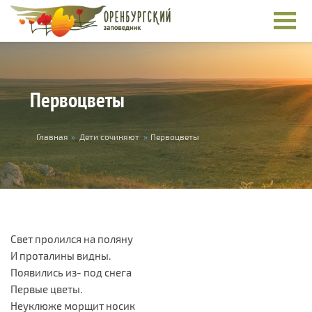
Перейти к основному содержанию
Первоцветы
Вы здесь
Главная
»
Дети сочиняют
»
Первоцветы
Свет пролился на поляну
И проталины видны.
Появились из- под снега
Первые цветы.
Неуклюже морщит носик