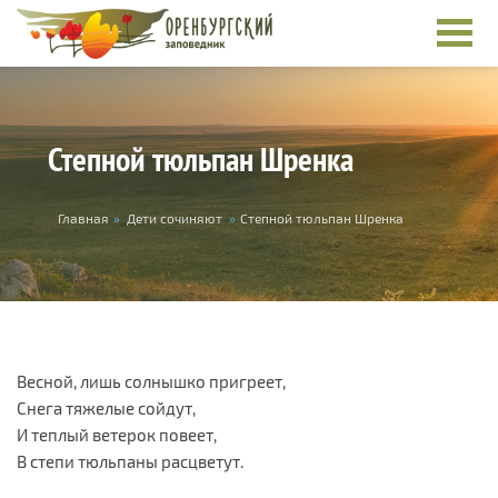
Перейти к основному содержанию
Степной тюльпан Шренка
Вы здесь
Главная
»
Дети сочиняют
»
Степной тюльпан Шренка
Весной, лишь солнышко пригреет,
Снега тяжелые сойдут,
И теплый ветерок повеет,
В степи тюльпаны расцветут.