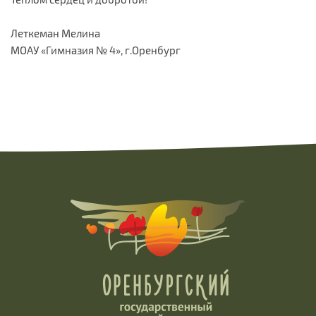
Леткеман Мелина
МОАУ «Гимназия № 4», г.Оренбург