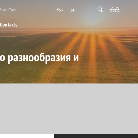
Рус
En
йтан-Тау»
Contacts
о разнообразия и