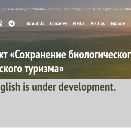
 дирекция государственных природных заповедников «Оренбургский» и «Ша
About Us
Conserve
Media
Visit us
Explore
т «Сохранение биологическог
ского туризма»
nglish is under development.