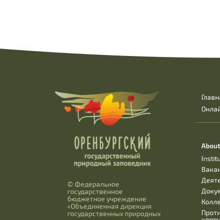
Главн
Онла
About
Instit
Вака
Деят
© Федеральное
Доку
государственное
бюджетное учреждение
Колл
«Объединенная дирекция
Прот
государственных природных
корр