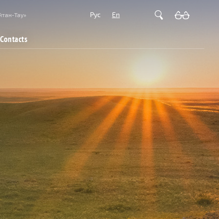
Рус
En
йтан-Тау»
Contacts