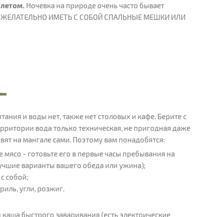
 летом.
Ночевка на природе очень часто бывает
Е ЖЕЛАТЕЛЬНО ИМЕТЬ С СОБОЙ СПАЛЬНЫЕ МЕШКИ ИЛИ
ания и воды нет, также нет столовых и кафе. Берите с
ерритории вода только техническая, не пригодная даже
вят на мангале сами. Поэтому вам понадобятся:
 мясо - готовьте его в первые часы пребывания на
лучшие варианты вашего обеда или ужина);
с собой;
иль, угли, розжиг.
и каша быстрого заваривания (есть электрические