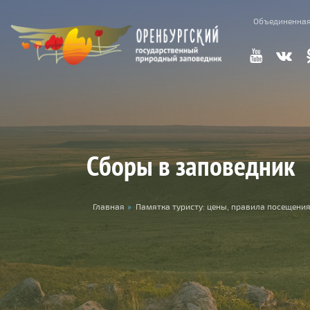
Skip to main content
Объединенная
Сборы в заповедник
You are here
Главная
»
Памятка туристу: цены, правила посещения