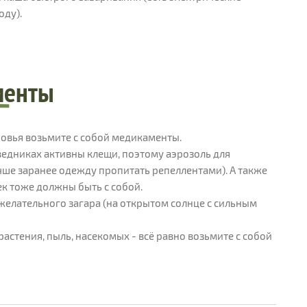
оду).
менты
овья возьмите с собой медикаменты.
оведниках активны клещи, поэтому аэрозоль для
чше заранее одежду пропитать репеллентами). А также
ек тоже должны быть с собой.
желательного загара (на открытом солнце с сильным
растения, пыль, насекомых - всё равно возьмите с собой