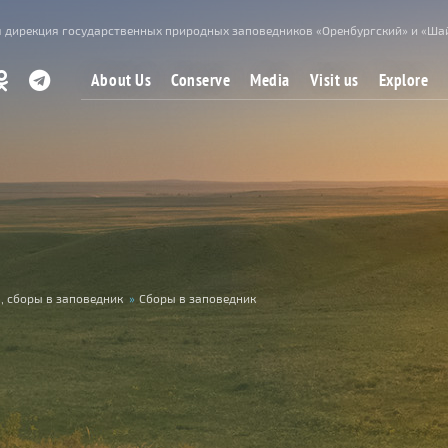
 дирекция государственных природных заповедников «Оренбургский» и «Ша
About Us
Conserve
Media
Visit us
Explore
, сборы в заповедник
»
Сборы в заповедник