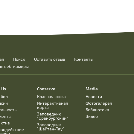
ая
Поиск
Оставить отзыв
Контакты
йн веб-камеры
 Us
Conserve
Media
ution
Красная книга
Новости
нсии
Интерактивная
Фотогалерея
карта
ельность
Библиотека
Заповедник
менты
Видео
"Оренбургский"
ектив
Заповедник
"Шайтан-Тау"
иводействие
упции