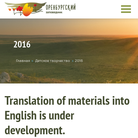
Skip to main content
2016
You are here
Главная
»
Детское творчество
»
2016
Translation of materials into
English is under
development.