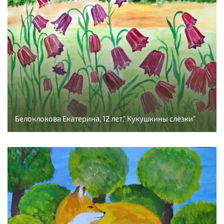
Белоклокова Екатерина, 12 лет," Кукушкины слёзки"