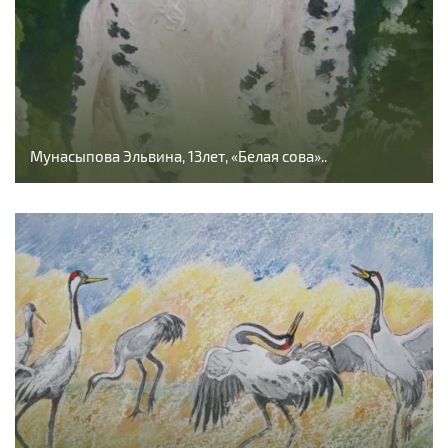
Мунасыпова Эльвина, 13лет, «Белая сова»..