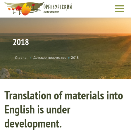
Skip to main content
2018
You are here
Главная
»
Детское творчество
»
2018
Translation of materials into
English is under
development.