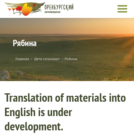
Skip to main content
Рябина
You are here
Главная
»
Дети сочиняют
»
Рябина
Translation of materials into
English is under
development.