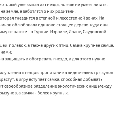
оторый уже выпал из гнезда, но ещё не умеет летать.
на земле, а заботятся о них родители.
оторая гнездится в степной и лесостепной зонах. На
ников облюбовала одиноко стоящее дерево, куда они
муют на юге - в Турции, Израиле, Иране, Саудовской
ей, полёвок, а также других птиц. Самка крупнее самца.
инами:
а защищать и обогревать гнездо, а для этого нужно
 вылупления птенцов пропитание в виде мелких грызунов
растут, в игру вступает самка, способная добывать
ит своеобразное разделение экологических ниш между
ызунов, а самки - более крупных.