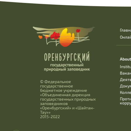
Главн
Онла
About
Instit
Вака
Деят
© Федеральное
Доку
государственное
бюджетное учреждение
Колл
«Объединенная дирекция
Прот
государственных природных
корр
заповедников
«Оренбургский» и «Шайтан-
Тау»»
2015-2022