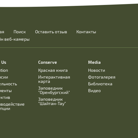
ая
Поиск
Оставить отзыв
Контакты
йн веб-камеры
 Us
Conserve
Media
ution
Красная книга
Новости
нсии
Интерактивная
Фотогалерея
карта
ельность
Библиотека
Заповедник
менты
Видео
"Оренбургский"
ектив
Заповедник
"Шайтан-Тау"
иводействие
упции