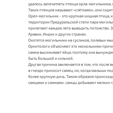
удалось запечатлеть птенца орла-могильника, к
Таких птенцов называют «слётками», они сидят 
Орёл-могильник - это крупная хищная птица, к
территории Предуральской степи пара могиль
прилетают каждое лето выводить потомство. Зи
Аравии, Индии и других странах.
Охотятся могильники на сусликов, полевых мыш
Орнитологи объясняют это несколькими прич
самка высиживает яйца, поэтому она вынужден
быть большой и сильной.
Другая причина заключается в том, что после
в гнездо приносит самец, но, когда малыши под
более крупную дичь. Таким образом происход
самцами и самками: самцы добывают мелких гр