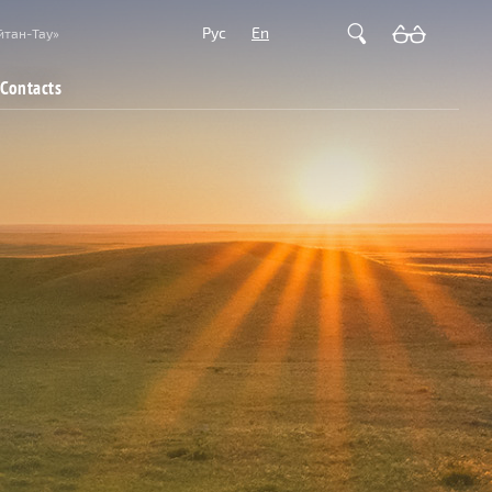
Рус
En
йтан-Тау»
Contacts