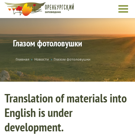
Skip to main content
Глазом фотоловушки
You are here
Главная
»
Новости
»
Глазом фотоловушки
Translation of materials into
English is under
development.