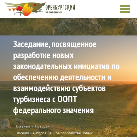
Skip to main content
Заседание, посвященное
разработке новых
законодательных инициатив по
обеспечению деятельности и
взаимодействию субъектов
турбизнеса с ООПТ
федерального значения
You are here
Главная
»
Новости
»
Заседание, посвященное разработке новых