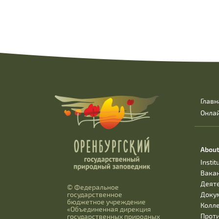
Главн
Онла
About
Instit
Вака
Деят
© Федеральное
Доку
государственное
бюджетное учреждение
Колл
«Объединенная дирекция
Прот
государственных природных