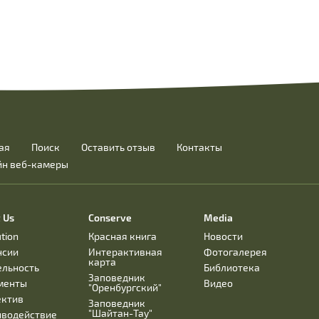
ая
Поиск
Оставить отзыв
Контакты
йн веб-камеры
 Us
Conserve
Media
ution
Красная книга
Новости
нсии
Интерактивная
Фотогалерея
карта
ельность
Библиотека
Заповедник
менты
Видео
"Оренбургский"
ектив
Заповедник
"Шайтан-Тау"
иводействие