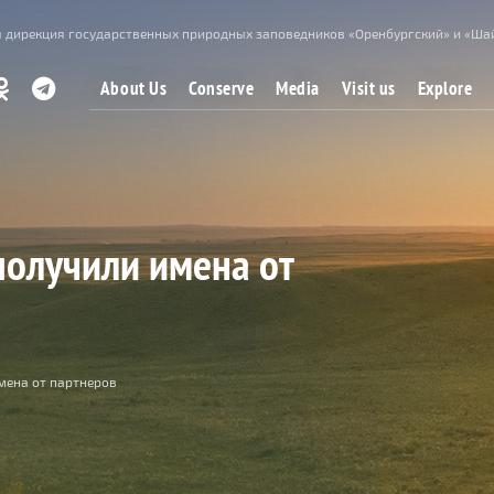
 дирекция государственных природных заповедников «Оренбургский» и «Ша
About Us
Conserve
Media
Visit us
Explore
получили имена от
мена от партнеров