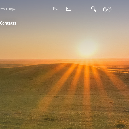
Рус
En
йтан-Тау»
Contacts