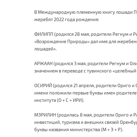
В Международную племенную книгу лошади Пр
жеребят 2022 года рождения:
ФИЛИПП (родился 28 мая, родители Регнум и Р
«Возрождение Природы» дал имя для жеребенк
лошадей».
АРЖААН (родился 3 мая, родители Регнум и Оли
значением в переводе с тувинского «целебный
ОСИРИЙ (родился 21 апреля, родители Ориго и 
имени положили первые буквы имен родителе
института (О + С + ИРИ).
МЭРИЛИН (родилась 8 мая, родители Ориго и Р
инвестиций, туризма и внешних связей Оренбу
буквы названия министерства (М + Э + Р).