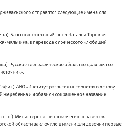
жевальского отправятся следующие имена для
ица). Благотворительный фонд Натальи Торнквист
а-мальчика, в переводе с греческого «любящий
ва). Русское географическое общество дало имя со
 источник».
София). АНО «Институт развития интернета» в основу
й жеребенка и добавили сокращенное название
ангос). Министерство экономического развития,
ргской области заключило в имени для девочки первые