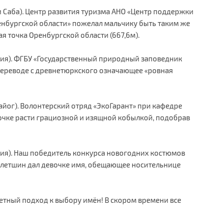
и Саба). Центр развития туризма АНО «Центр поддержки
енбургской области» пожелал мальчику быть таким же
ая точка Оренбургской области (667,6м).
грия). ФГБУ «Государственный природный заповедник
 переводе с древнетюркского означающее «ровная
айог). Волонтерский отряд «ЭкоГарант» при кафедре
чке расти грациозной и изящной кобылкой, подобрав
егия). Наш победитель конкурса новогодних костюмов
авлетшин дал девочке имя, обещающее носительнице
етный подход к выбору имён! В скором времени все