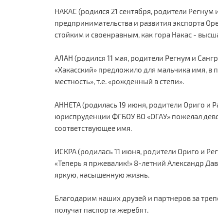
НАКАС (родился 21 сентября, родители Регнум 
предпринимательства и развития экспорта Ор
стойким и своенравным, как гора Накас - высш
АЛАН (родился 11 мая, родители Регнум и Сан
«Хакасский» предложило для мальчика имя, в
местность», т.е. «рожденный в степи».
АННЕТА (родилась 19 июня, родители Ориго и Р
юриспруденции ФГБОУ ВО «ОГАУ» пожелал дево
соответствующее имя.
ИСКРА (родилась 11 июня, родители Ориго и Р
«Теперь я пржевалик!» 8-летний Александр Д
яркую, насыщенную жизнь.
Благодарим наших друзей и партнеров за треп
получат паспорта жеребят.