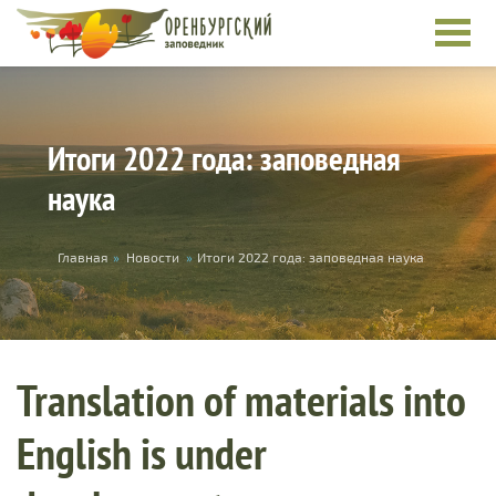
Skip to main content
Итоги 2022 года: заповедная
наука
You are here
Главная
»
Новости
»
Итоги 2022 года: заповедная наука
Translation of materials into
English is under