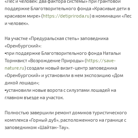
«Лес и человек: два фактора системы» при грантовой
поддержке Благотворительного фонда «Красивые дети в
красивом мире» (
https://detipriroda.ru
) в номинации «Лес
и человек».
На участке «Предуральская степь» заповедника
«Оренбургский»:
▪️при поддержке Благотворительного фонда Натальи
Торнквист «Возрождение Природы» (
https://save-
nature.ru
) создали новый визит-центр заповедника
«Оренбургский» и установили в нем экспозицию «Дом
дикой лошади»;
▪️установили новые ворота с силуэтами лошадей на
главном въезде на участок.
Полностью завершили ремонт домиков туристического
комплекса «Горный дуб», расположенного на границе с
заповедником «Шайтан-Тау».