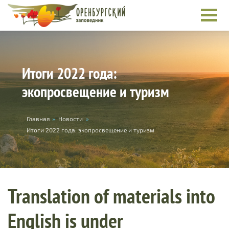
Skip to main content
Итоги 2022 года:
экопросвещение и туризм
You are here
Главная
»
Новости
»
Итоги 2022 года: экопросвещение и туризм
Translation of materials into
English is under