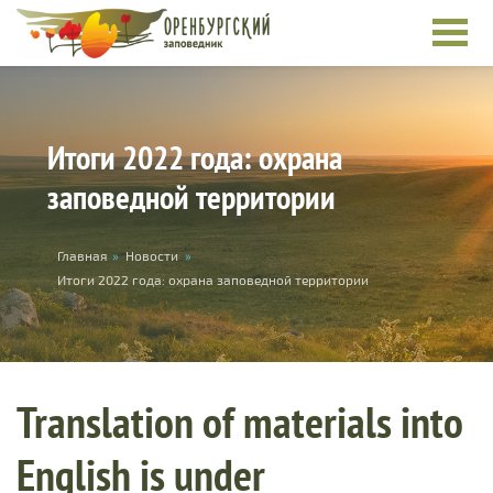
Skip to main content
Итоги 2022 года: охрана
заповедной территории
You are here
Главная
»
Новости
»
Итоги 2022 года: охрана заповедной территории
Translation of materials into
English is under