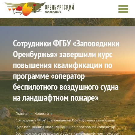
Skip to main content
Сотрудники ФГБУ «Заповедники
Оренбуржья» завершили курс
повышения квалификации по
программе «оператор
беспилотного воздушного судна
на ландшафтном пожаре»
You are here
Главная
»
Новости
»
Сотрудники ФГБУ «Заповедники Оренбуржья» завершили
курс повышения квалификации по программе «оператор
беспилотного воздушного судна на ландшафтном пожаре»