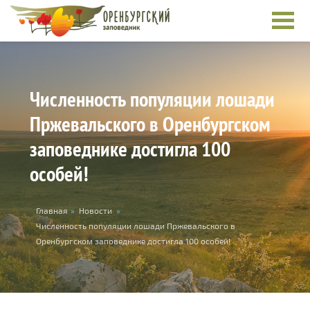
Skip to main content
Численность популяции лошади
Пржевальского в Оренбургском
заповеднике достигла 100
особей!
You are here
Главная
»
Новости
»
Численность популяции лошади Пржевальского в
Оренбургском заповеднике достигла 100 особей!