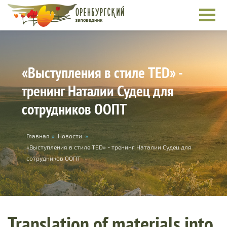
Skip to main content
«Выступления в стиле TED» -
тренинг Наталии Судец для
сотрудников ООПТ
You are here
Главная
»
Новости
»
«Выступления в стиле TED» - тренинг Наталии Судец для
сотрудников ООПТ
Translation of materials into