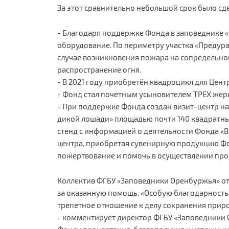
За этот сравнительно небольшой срок было сд
- Благодаря поддержке Фонда в заповеднике 
оборудование. По периметру участка «Предура
случае возникновения пожара на сопредельно
распространение огня.
- В 2021 году приобретён квадроцикл для Цен
- Фонд стал почетным усыновителем ТРЕХ жер
- При поддержке Фонда создан визит-центр на
дикой лошади» площадью почти 140 квадратны
стенд с информацией о деятельности Фонда «
центра, приобретая сувенирную продукцию Фо
пожертвование и помочь в осуществлении про
Коллектив ФГБУ «Заповедники Оренбуржья» о
за оказанную помощь. «Особую благодарность
трепетное отношение к делу сохранения приро
- комментирует директор ФГБУ «Заповедники 