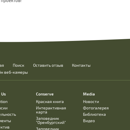
 проектов!
ая
Поиск
Оставить отзыв
Контакты
йн веб-камеры
 Us
Conserve
Media
ution
Красная книга
Новости
нсии
Интерактивная
Фотогалерея
карта
ельность
Библиотека
Заповедник
менты
Видео
"Оренбургский"
ектив
Заповедник