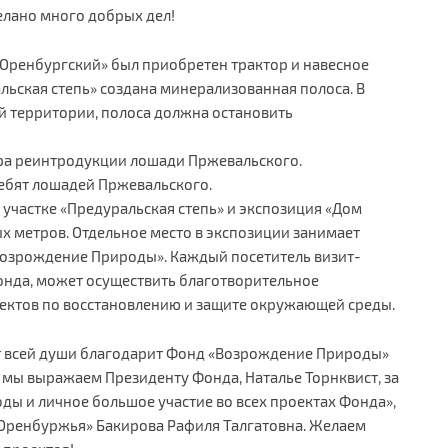
елано много добрых дел!
«Оренбургский» был приобретен трактор и навесное
льская степь» создана минерализованная полоса. В
й территории, полоса должна остановить
тра реинтродукции лошади Пржевальского.
ебят лошадей Пржевальского.
 участке «Предуральская степь» и экспозиция «Дом
х метров. Отдельное место в экспозиции занимает
Возрождение Природы». Каждый посетитель визит-
нда, может осуществить благотворительное
ектов по восстановлению и защите окружающей среды.
т всей души благодарит Фонд «Возрождение Природы»
 мы выражаем Президенту Фонда, Наталье Торнквист, за
ды и личное большое участие во всех проектах Фонда»,
Оренбуржья» Бакирова Рафиля Талгатовна. Желаем