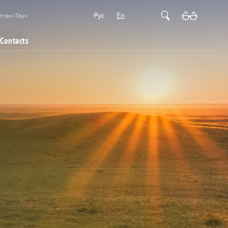
Рус
En
йтан-Тау»
Contacts