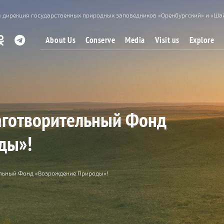
 дирекция государственных природных заповедников «Оренбургский» и «Ша
About Us
Conserve
Media
Visit us
Explore
аготворительный Фонд
ды»!
ельный Фонд «Возрождение Природы»!