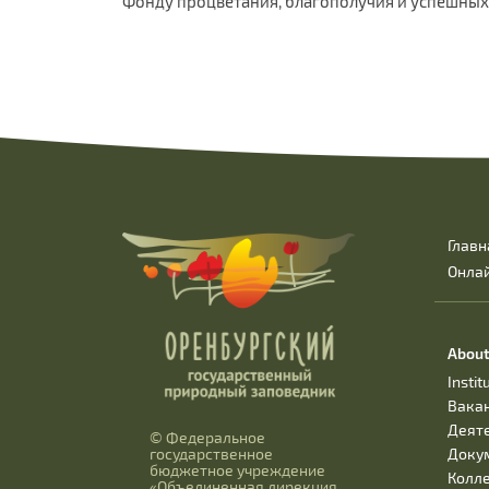
Фонду процветания, благополучия и успешных
Главн
Онла
About
Instit
Вака
Деят
© Федеральное
Доку
государственное
бюджетное учреждение
Колл
«Объединенная дирекция