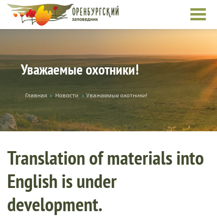
Skip to main content
Уважаемые охотники!
You are here
Главная
»
Новости
»
Уважаемые охотники!
Translation of materials into
English is under
development.