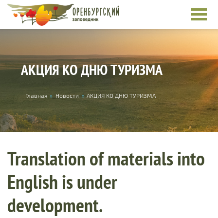
Skip to main content
АКЦИЯ КО ДНЮ ТУРИЗМА
You are here
Главная
»
Новости
»
АКЦИЯ КО ДНЮ ТУРИЗМА
Translation of materials into
English is under
development.