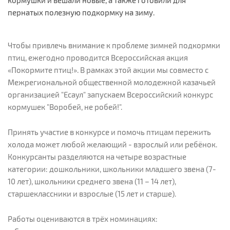
кормушки и вешали новые, а также готовили для
пернатых полезную подкормку на зиму.
Чтобы привлечь внимание к проблеме зимней подкормки
птиц, ежегодно проводится Всероссийская акция
«Покормите птиц!». В рамках этой акции мы совместо с
Межрегиональной общественной молодежной казачьей
организацией "Есаул" запускаем Всероссийский конкурс
кормушек "Воробей, не робей!".
Принять участие в конкурсе и помочь птицам пережить
холода может любой желающий - взрослый или ребёнок.
Конкурсанты разделяются на четыре возрастные
категории: дошкольники, школьники младшего звена (7-
10 лет), школьники среднего звена (11 – 14 лет),
старшеклассники и взрослые (15 лет и старше).
Работы оцениваются в трёх номинациях: