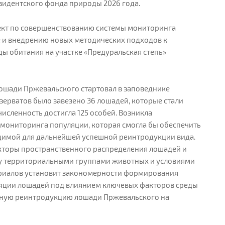
зидентского фонда природы 2026 года.
оект по совершенствованию системы мониторинга
 и внедрению новых методических подходов к
ды обитания на участке «Предуральская степь»
ошади Пржевальского стартовал в заповеднике
езерватов было завезено 36 лошадей, которые стали
численность достигла 125 особей. Возникла
мониторинга популяции, которая смогла бы обеспечить
димой для дальнейшей успешной реинтродукции вида.
кторы пространственного распределения лошадей и
у территориальными группами животных и условиями
ериалов установит закономерности формирования
яции лошадей под влиянием ключевых факторов среды
ешную реинтродукцию лошади Пржевальского на