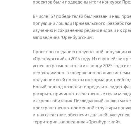
проектов были подведены итоги конкурса Пре
В числе 157 победителей был назван и наш пр
популяции лошади Пржевальского, разработке
изучению и сохранению редких видов и их сре
заповедника "Оренбургский".
Проект по созданию полувольной популяции л
«Оренбургский» в 2015 году. Из европейских р
успешно размножаться и к концу 2025 года их 
необходимость в совершенствовании системы 
получение всей полноты информации, необхо
Новый подход позволит определить лидер-фа
раскрыть причинно-следственные связи межд
их среды обитания. Последующий анализ мат
пространственно-временной структуры попул
и, как следствие, обеспечит дальнейшую усп
территории заповедника «Оренбургский».