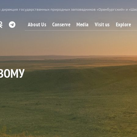
 дирекция государственных природных заповедников «Оренбургский» и «Ша
About Us
Conserve
Media
Visit us
Explore
ВОМУ