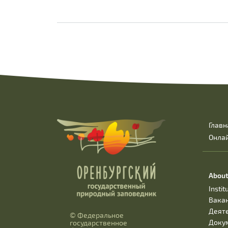
Главн
Онла
About
Instit
Вака
Деят
© Федеральное
Доку
государственное