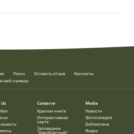
ая
Поиск
Оставить отзыв
Контакты
йн веб-камеры
 Us
Conserve
Media
ution
Красная книга
Новости
нсии
Интерактивная
Фотогалерея
карта
ельность
Библиотека
Заповедник
менты
Видео
"Оренбургский"