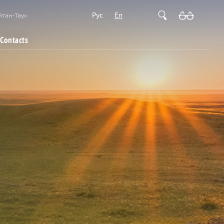
Рус
En
йтан-Тау»
Contacts