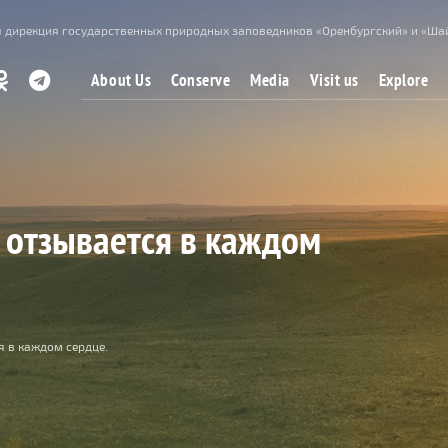
 дирекция государственных природных заповедников «Оренбургский» и «Ша
About Us
Conserve
Media
Visit us
Explore
 отзывается в каждом
я в каждом сердце.