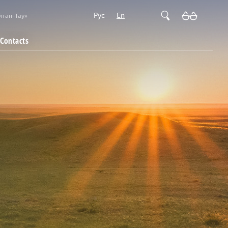
Рус
En
йтан-Тау»
Contacts