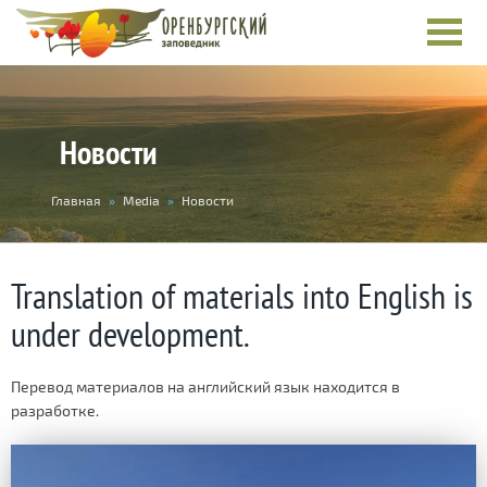
Новости
You
Главная
»
Media
»
Новости
are
here
Translation of materials into English is
under development.
Перевод материалов на английский язык находится в
разработке.