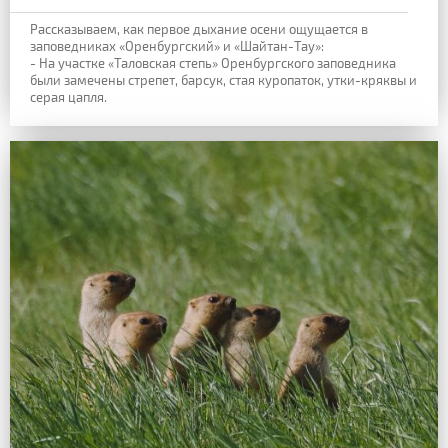
Рассказываем, как первое дыхание осени ощущается в
заповедниках «Оренбургский» и «Шайтан-Тау»:
- На участке «Таловская степь» Оренбургского заповедника
были замечены стрепет, барсук, стая куропаток, утки-кряквы и
серая цапля.