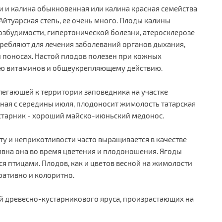
и и калина обыкновенная или калина красная семейства
Айтуарская степь, ее очень много. Плоды калины
озбудимости, гипертонической болезни, атеросклерозе
требляют для лечения заболеваний органов дыхания,
 и поносах. Настой плодов полезен при кожных
ию витаминов и общеукрепляющему действию.
легающей к территории заповедника на участке
чиная с середины июля, плодоносит жимолость татарская
старник - хороший майско-июньский медонос.
у и неприхотливости часто выращивается в качестве
вна она во время цветения и плодоношения. Ягоды
я птицами. Плодов, как и цветов весной на жимолости
ративно и колоритно.
й древесно-кустарникового яруса, произрастающих на