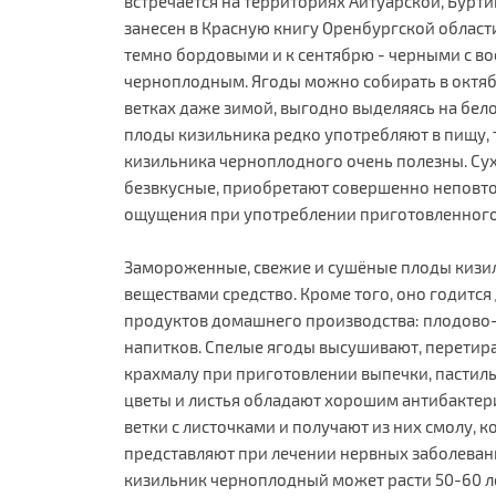
встречается на территориях Айтуарской, Бурт
занесен в Красную книгу Оренбургской области
темно бордовыми и к сентябрю - черными с во
черноплодным. Ягоды можно собирать в октяб
ветках даже зимой, выгодно выделяясь на бе
плоды кизильника редко употребляют в пищу, 
кизильника черноплодного очень полезны. Су
безвкусные, приобретают совершенно неповт
ощущения при употреблении приготовленного 
Замороженные, свежие и сушёные плоды кизил
веществами средство. Кроме того, оно годитс
продуктов домашнего производства: плодово-
напитков. Спелые ягоды высушивают, перетира
крахмалу при приготовлении выпечки, пастилы,
цветы и листья обладают хорошим антибактер
ветки с листочками и получают из них смолу, 
представляют при лечении нервных заболевани
кизильник черноплодный может расти 50-60 ле