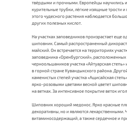
твёрдыми и прочными. Европейцы научились и
курительные трубки, лёгкие изящные трости и 
этого чудесного растения наблюдается больш
других полезных кислот.
На участках заповедников произрастает еще о
шиповник. Самый распространенный дикорасту
майский. Он встречается на территориях участ
заповедника «Оренбургский», расположенных в
черноольшаников участка «Айтуарская степь»
в горной стране Кувандыкского района. Друго
каменистых степей участка «Ащисайская степь»
ярко-розовыми цветами весной цветет шиповни
на ветках. За интенсивное покрытие веток игол
Шиповник хороший медонос. Ярко красные пло
декоративны, но и являются лекарственными. 
витаминосодержащий, а также сердечное и пр