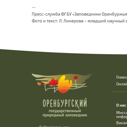
--
Пресс-служба ФГБУ «Заповедники Оренбуржья
Фото и текст: Л. Линерова – младший научны
Главн
Онла
О нас
Мисс
инфо
Вака
© Федеральное