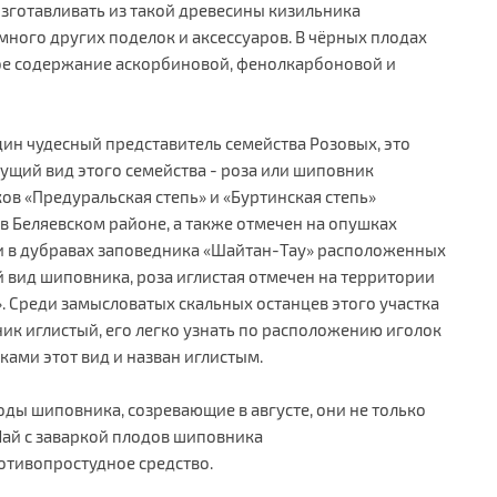
зготавливать из такой древесины кизильника
много других поделок и аксессуаров. В чёрных плодах
ое содержание аскорбиновой, фенолкарбоновой и
дин чудесный представитель семейства Розовых, это
щий вид этого семейства - роза или шиповник
ков «Предуральская степь» и «Буртинская степь»
 Беляевском районе, а также отмечен на опушках
 и в дубравах заповедника «Шайтан-Тау» расположенных
й вид шиповника, роза иглистая отмечен на территории
. Среди замысловатых скальных останцев этого участка
к иглистый, его легко узнать по расположению иголок
ками этот вид и назван иглистым.
ды шиповника, созревающие в августе, они не только
Чай с заваркой плодов шиповника
отивопростудное средство.