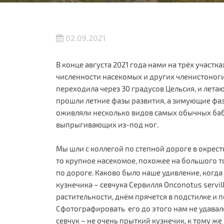
02.09.2021
В конце августа 2021 года нами на трёх участ
численности насекомых и других членистоноги
переходила через 30 градусов Цельсия, и лет
прошли летние фазы развития, а зимующие фа
оживляли несколько видов самых обычных баб
выпрыгивающих из-под ног.
Мы шли с коллегой по степной дороге в окрестн
то крупное насекомое, похожее на большого то
по дороге. Каково было наше удивление, когд
кузнечика – севчука Сервилля Onconotus serville
растительности, днём прячется в подстилке и 
Сфотографировать его до этого нам не удавалос
севчук – не очень прыткий кузнечик, к тому же