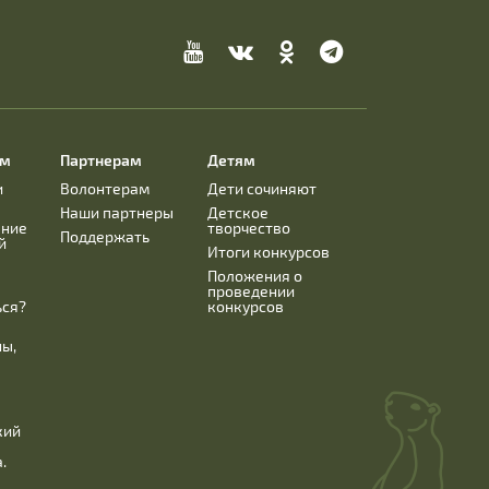
ям
Партнерам
Детям
и
Волонтерам
Дети сочиняют
Наши партнеры
Детское
ание
творчество
Поддержать
й
Итоги конкурсов
Положения о
проведении
ься?
конкурсов
ны,
кий
.