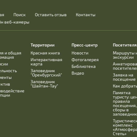
ая
Поиск
Оставить отзыв
Контакты
йн веб-камеры
Территории
Пресс-центр
Посетител
ия и общая
Красная книга
Новости
Маршруты 
рмация
экскурсии
Интерактивная
Фотогалерея
нсии
карта
Анкетиров
Библиотека
посетителе
ельность
Заповедник
Видео
"Оренбургский"
Заявка на
менты
посещение
Заповедник
ектив
"Шайтан-Тау"
Как добрат
иводействие
Памятка
упции
туристу: це
правила
посещения,
сборы в
заповедник
Туристичес
комплекс
«Атмосфера
Степь»