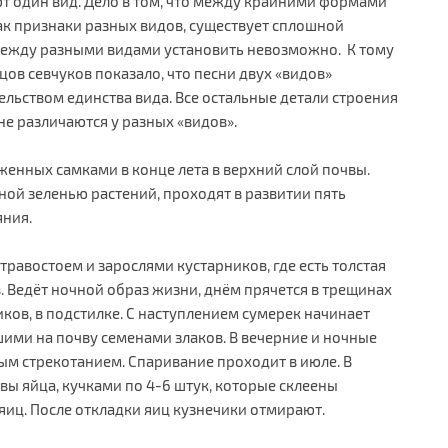
ют один вид. Дело в том, что между крайними формами
ак признаки разных видов, существует сплошной
между разными видами установить невозможно. К тому
ов севчуков показало, что песни двух «видов»
ельством единства вида. Все остальные детали строения
 не различаются у разных «видов».
оженных самками в конце лета в верхний слой почвы.
ной зеленью растений, проходят в развитии пять
яния.
травостоем и зарослями кустарников, где есть толстая
. Ведёт ночной образ жизни, днём прячется в трещинах
ков, в подстилке. С наступлением сумерек начинает
шими на почву семенами злаков. В вечерние и ночные
ым стрекотанием. Спаривание проходит в июле. В
вы яйца, кучками по 4-6 штук, которые склеены
яиц. После откладки яиц кузнечики отмирают.