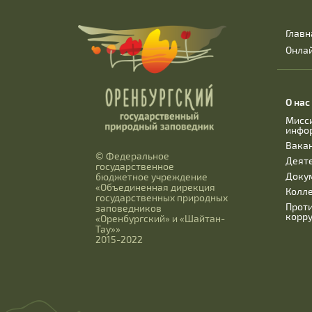
Главн
Онла
О нас
Мисс
инфо
Вака
© Федеральное
Деят
государственное
Доку
бюджетное учреждение
«Объединенная дирекция
Колл
государственных природных
Прот
заповедников
корр
«Оренбургский» и «Шайтан-
Тау»»
2015-2022