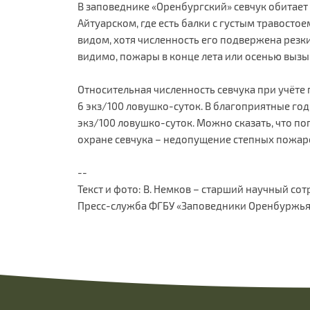
В заповеднике «Оренбургский» севчук обитает 
Айтуарском, где есть балки с густым травосто
видом, хотя численность его подвержена резк
видимо, пожары в конце лета или осенью вызы
Относительная численность севчука при учёте
6 экз/100 ловушко-суток. В благоприятные год
экз/100 ловушко-суток. Можно сказать, что поп
охране севчука – недопущение степных пожар
--
Текст и фото: В. Немков – старший научный с
Пресс-служба ФГБУ «Заповедники Оренбуржья