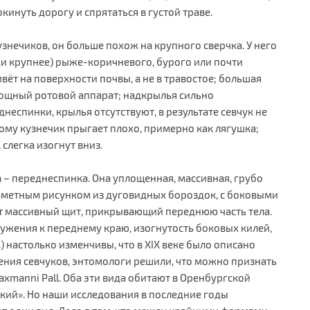
кинуть дорогу и спрятаться в густой траве.
знечиков, он больше похож на крупного сверчка. У него
ки крупнее) рыже-коричневого, бурого или почти
ивёт на поверхности почвы, а не в травостое; большая
мощный ротовой аппарат; надкрылья сильно
еспинки, крылья отсутствуют, в результате севчук не
тому кузнечик прыгает плохо, примерно как лягушка;
слегка изогнут вниз.
 – переднеспинка. Она уплощенная, массивная, грубо
заметным рисунком из дуговидных бороздок, с боковыми
ет массивный щит, прикрывающий переднюю часть тела.
сужения к переднему краю, изогнутость боковых килей,
) настолько изменчивы, что в ХIХ веке было описано
чения севчуков, энтомологи решили, что можно признать
. laxmanni Pall. Оба эти вида обитают в Оренбургской
ский». Но наши исследования в последние годы