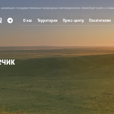
 дирекция государственных природных заповедников «Оренбургский» и «Ша
О нас
Территории
Пресс-центр
Посетителям
ечик