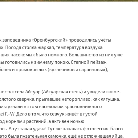
ках заповедника «Оренбургский» проводились учёты
х. Погода стояла жаркая, температура воздуха
ающих насекомых было немного. Большинство из них уже
зы готовились к зимнему покою. Степной пейзаж
очек и прямокрылых (кузнечиков и саранчовых),
остях села Айтуар (Айтуарская степь) и увидели какое-
лстого сверчка, прыгавшее неторопливо, как лягушка,
а мы узнали в этом насекомом краснокнижного
i F.-W. Дело в том, что севчук живёт в густой
под корнями растений, а активен ночью.
ь. А тут такая удача! Тут же началась фотосессия, благо
 это была пузатенькая самочка, ещё не отложившая яйца.