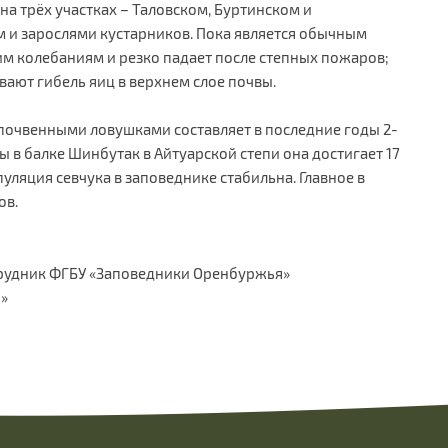
на трёх участках – Таловском, Буртинском и
ем и зарослями кустарников. Пока является обычным
им колебаниям и резко падает после степных пожаров;
вают гибель яиц в верхнем слое почвы.
 почвенными ловушками составляет в последние годы 2-
ы в балке Шинбутак в Айтуарской степи она достигает 17
уляция севчука в заповеднике стабильна. Главное в
ов.
отрудник ФГБУ «Заповедники Оренбуржья»
»