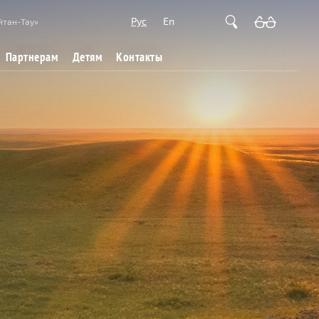
Рус
En
йтан-Тау»
Партнерам
Детям
Контакты