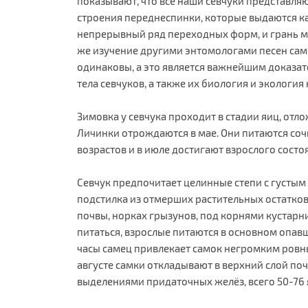
показывают, что все наши севчуки представля
строения переднеспинки, которые выдаются к
непрерывный ряд переходных форм, и грань 
же изучение другими энтомологами песен самц
одинаковы, а это является важнейшим доказат
тела севчуков, а также их биология и экология
Зимовка у севчука проходит в стадии яиц, отл
Личинки отрождаются в мае. Они питаются соч
возрастов и в июле достигают взрослого состо
Севчук предпочитает целинные степи с густым 
подстилка из отмерших растительных остатков
почвы, норках грызунов, под корнями кустарни
питаться, взрослые питаются в основном опав
часы самец привлекает самок негромким ровн
августе самки откладывают в верхний слой поч
выделениями придаточных желёз, всего 50-76 