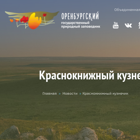
Перейти к основному содержанию
Объединенная
Краснокнижный кузн
Вы здесь
Главная
»
Новости
»
Краснокнижный кузнечик