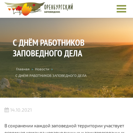
Перейти к основному содержанию
С ДНЁМ РАБОТНИКОВ
ЗАПОВЕДНОГО ДЕЛА
Вы здесь
Главная
»
Новости
»
С ДНЁМ РАБОТНИКОВ ЗАПОВЕДНОГО ДЕЛА
14.10.2021
В сохранении каждой заповедной территории участвует
огромная команда неравнодушных и заинтересованных