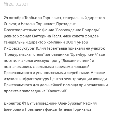
26.10.2021
24 октября Торбьорн Торнквист, генеральный директор
Gunvor, и Наталья Торнквист, Президент
Благотворительного Фонда "Возрождение Природы",
ревизор фонда Екатерина Тесля, член совета фонда и
генеральный директор компании ООО "Гунвор
Инфраструктура" Юлия Терентьева приехали на участок
"Предуральская степь" заповедника "Оренбургский", где
посетили экологическую тропу "Дыхание степи", и
познакомились с вольными гаремами лошадей
Пржевальского и усыновляемыми жеребятами. А также
изучили инфраструктуру Центра реинтродукции лошади
Пржевальского для дальнейшей помощи при реализации
проекта в заповеднике "Хакасский".
Директор ФГБУ "Заповедники Оренбуржья" Рафиля
Бакирова и Президент фонда Наталья Торнквист