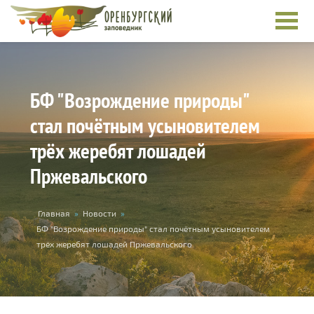
Перейти к основному содержанию
БФ "Возрождение природы"
стал почётным усыновителем
трёх жеребят лошадей
Пржевальского
Вы здесь
Главная
»
Новости
»
БФ "Возрождение природы" стал почётным усыновителем
трёх жеребят лошадей Пржевальского