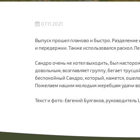
07.11.2021
Выпуск прошел планово и быстро. Разделение 
и передержки. Также использовался раскол. П
Сандро очень не хотел выходить, был настор
довольным, возглавляет группу, бегает трусцо
беспокойный Сандро, который, кажется, оше
Пожелаем нашим молодым жеребцам удачи во 
Текст и фото: Евгений Булгаков, руководител