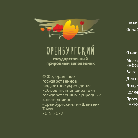
Главн
Онла
О нас
Мисс
инфо
Вака
© Федеральное
Деят
государственное
Доку
бюджетное учреждение
«Объединенная дирекция
Колл
государственных природных
Прот
заповедников
корр
«Оренбургский» и «Шайтан-
Тау»»
2015-2022