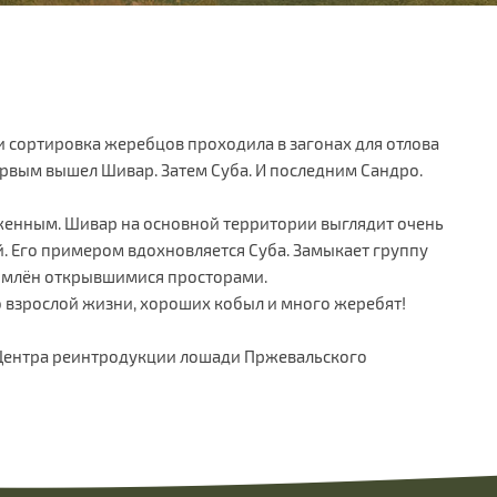
и сортировка жеребцов проходила в загонах для отлова
ервым вышел Шивар. Затем Суба. И последним Сандро.
оженным. Шивар на основной территории выглядит очень
й. Его примером вдохновляется Суба. Замыкает группу
ломлён открывшимися просторами.
взрослой жизни, хороших кобыл и много жеребят!
ь Центра реинтродукции лошади Пржевальского