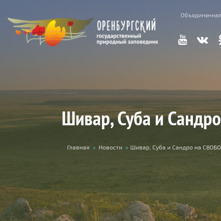
Перейти к основному содержанию
Объединенная
Шивар, Суба и Сандр
Вы здесь
Главная
»
Новости
»
Шивар, Суба и Сандро на СВОБ