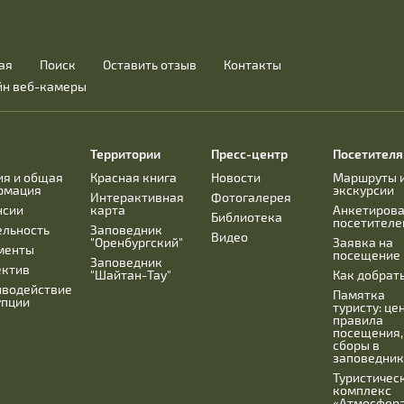
ая
Поиск
Оставить отзыв
Контакты
йн веб-камеры
Территории
Пресс-центр
Посетител
ия и общая
Красная книга
Новости
Маршруты 
рмация
экскурсии
Интерактивная
Фотогалерея
нсии
карта
Анкетиров
Библиотека
посетителе
ельность
Заповедник
Видео
"Оренбургский"
Заявка на
менты
посещение
Заповедник
ектив
"Шайтан-Тау"
Как добрат
иводействие
Памятка
упции
туристу: це
правила
посещения,
сборы в
заповедник
Туристичес
комплекс
«Атмосфера