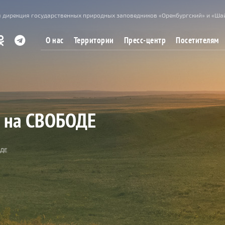
 дирекция государственных природных заповедников «Оренбургский» и «Ша
О нас
Территории
Пресс-центр
Посетителям
о на СВОБОДЕ
ОДЕ