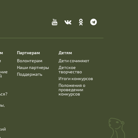
ям
Партнерам
Детям
и
Волонтерам
Дети сочиняют
Наши партнеры
Детское
ание
творчество
Поддержать
й
Итоги конкурсов
Положения о
проведении
ься?
конкурсов
ны,
кий
.