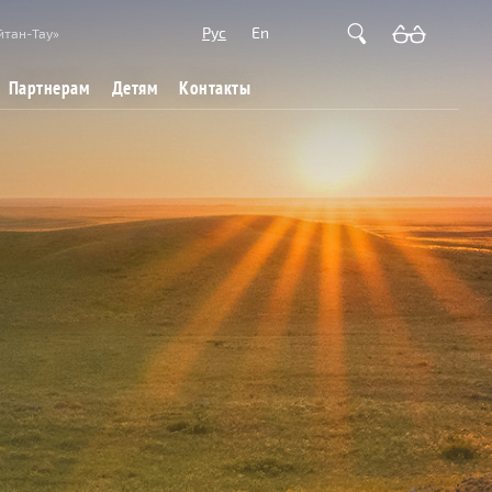
Рус
En
йтан-Тау»
Партнерам
Детям
Контакты