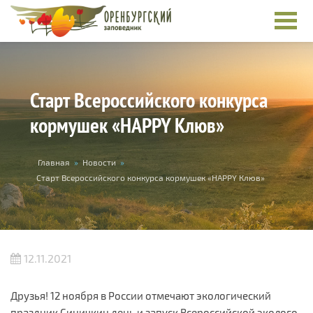
Перейти к основному содержанию
Старт Всероссийского конкурса
кормушек «HAPPY Клюв»
Вы здесь
Главная
»
Новости
»
Старт Всероссийского конкурса кормушек «HAPPY Клюв»
12.11.2021
Друзья! 12 ноября в России отмечают экологический
праздник Синичкин день и запуск Всероссийской эколого-