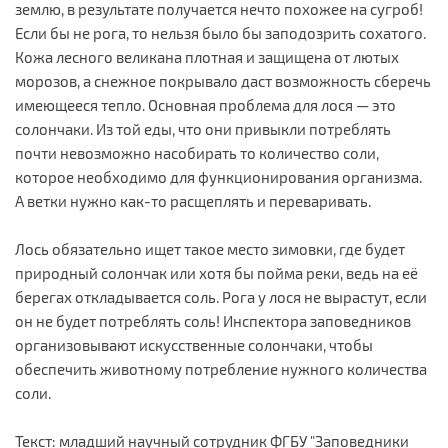
землю, в результате получается нечто похожее на сугроб!
Если бы не рога, то нельзя было бы заподозрить сохатого.
Кожа лесного великана плотная и защищена от лютых
морозов, а снежное покрывало даст возможность сберечь
имеющееся тепло. Основная проблема для лося — это
солончаки. Из той еды, что они привыкли потреблять
почти невозможно насобирать то количество соли,
которое необходимо для функционирования организма.
А ветки нужно как-то расщеплять и переваривать.
Лось обязательно ищет такое место зимовки, где будет
природный солончак или хотя бы пойма реки, ведь на её
берегах откладывается соль. Рога у лося не вырастут, если
он не будет потреблять соль! Инспектора заповедников
организовывают искусственные солончаки, чтобы
обеспечить животному потребление нужного количества
соли.
Текст: младший научный сотрудник ФГБУ "Заповедники