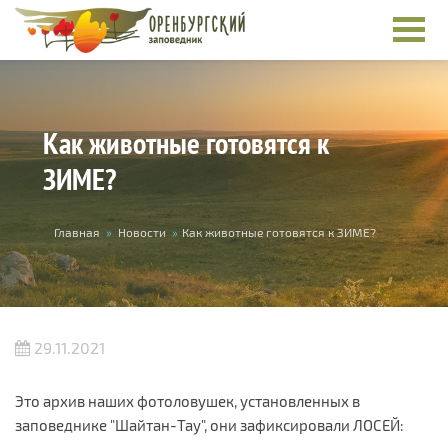
Перейти к основному содержанию
Как животные готовятся к
ЗИМЕ?
Вы здесь
Главная
»
Новости
»
Как животные готовятся к ЗИМЕ?
29.11.2021
Это архив наших фотоловушек, установленных в
заповеднике "Шайтан-Тау", они зафиксировали ЛОСЕЙ: