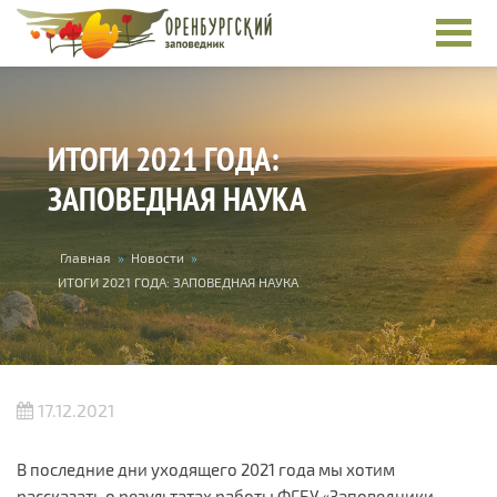
Перейти к основному содержанию
ИТОГИ 2021 ГОДА:
ЗАПОВЕДНАЯ НАУКА
Вы здесь
Главная
»
Новости
»
ИТОГИ 2021 ГОДА: ЗАПОВЕДНАЯ НАУКА
17.12.2021
В последние дни уходящего 2021 года мы хотим
рассказать о результатах работы ФГБУ «Заповедники