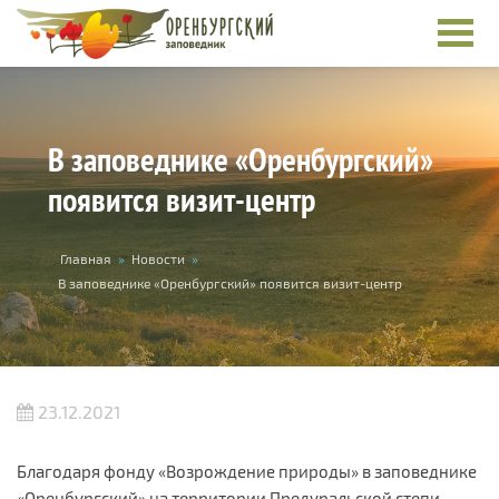
Перейти к основному содержанию
В заповеднике «Оренбургский»
появится визит-центр
Вы здесь
Главная
»
Новости
»
В заповеднике «Оренбургский» появится визит-центр
23.12.2021
Благодаря фонду «Возрождение природы» в заповеднике
«Оренбургский» на территории Предуральской степи